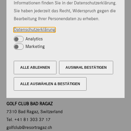
Informationen finden Sie in der Datenschutzerklärung.
Sie haben jederzeit das Recht, Widerspruch gegen die
Bearbeitung Ihrer Personendaten zu erheben.
Datenschutzerklärung
Analytics
Marketing
GRAND RESORT BAD RAGAZ
ALLE ABLEHNEN
AUSWAHL BESTÄTIGEN
7310 Bad Ragaz, Switzerland
Tel. +41 81 303 30 30
ALLE AUSWÄHLEN & BESTÄTIGEN
reservation@resortragaz.ch
GOLF CLUB BAD RAGAZ
7310 Bad Ragaz, Switzerland
Tel. +41 81 303 37 17
golfclub@resortragaz.ch