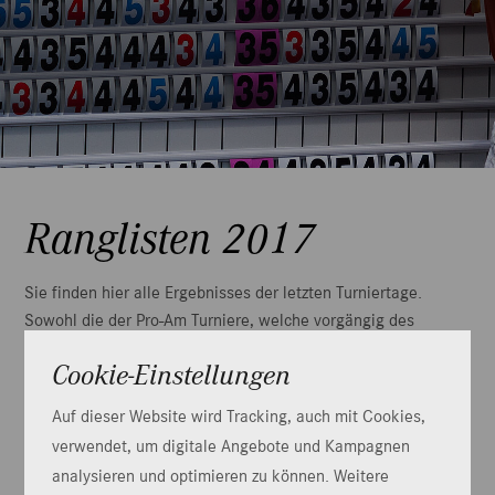
Ranglisten 2017
Sie finden hier alle Ergebnisses der letzten Turniertage.
Sowohl die der Pro-Am Turniere, welche vorgängig des
Turniers statt finden als auch die Ranglisten der Pro's
Cookie-Einstellungen
während dem Turnier.
Auf dieser Website wird Tracking, auch mit Cookies,
RANGLISTE DER PRO'S
verwendet, um digitale Angebote und Kampagnen
analysieren und optimieren zu können. Weitere
Rangliste Freitag, 7. Juli 2017
PDF