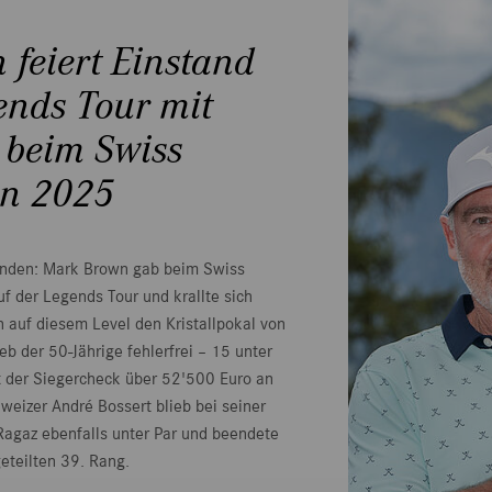
feiert Einstand
ends Tour mit
 beim Swiss
en 2025
Runden: Mark Brown gab beim Swiss
f der Legends Tour und krallte sich
n auf diesem Level den Kristallpokal von
b der 50-Jährige fehlerfrei – 15 unter
ht der Siegercheck über 52'500 Euro an
eizer André Bossert blieb bei seiner
Ragaz ebenfalls unter Par und beendete
eteilten 39. Rang.