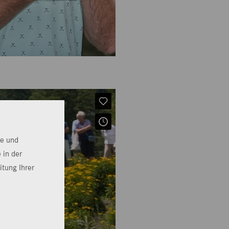
te und
 in der
itung Ihrer